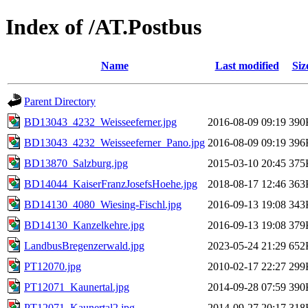
Index of /AT.Postbus
Name
Last modified
Siz
Parent Directory
BD13043_4232_Weisseeferner.jpg
2016-08-09 09:19
390
BD13043_4232_Weisseeferner_Pano.jpg
2016-08-09 09:19
396
BD13870_Salzburg.jpg
2015-03-10 20:45
375
BD14044_KaiserFranzJosefsHoehe.jpg
2018-08-17 12:46
363
BD14130_4080_Wiesing-Fischl.jpg
2016-09-13 19:08
343
BD14130_Kanzelkehre.jpg
2016-09-13 19:08
379
LandbusBregenzerwald.jpg
2023-05-24 21:29
652
PT12070.jpg
2010-02-17 22:27
299
PT12071_Kaunertal.jpg
2014-09-28 07:59
390
PT12071_Kaunertal2.jpg
2014-09-27 20:17
318