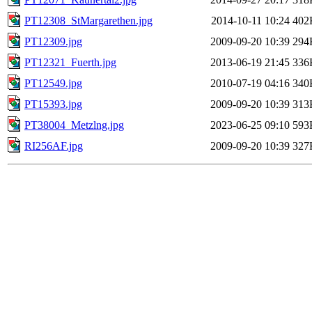
PT12308_StMargarethen.jpg
2014-10-11 10:24
402
PT12309.jpg
2009-09-20 10:39
294
PT12321_Fuerth.jpg
2013-06-19 21:45
336
PT12549.jpg
2010-07-19 04:16
340
PT15393.jpg
2009-09-20 10:39
313
PT38004_Metzlng.jpg
2023-06-25 09:10
593
RI256AF.jpg
2009-09-20 10:39
327